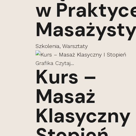
w Praktyc
Masażyst
Szkolenia, Warsztaty
Grafika
Czytaj...
Kurs –
Masaż
Klasyczny 
Stopień