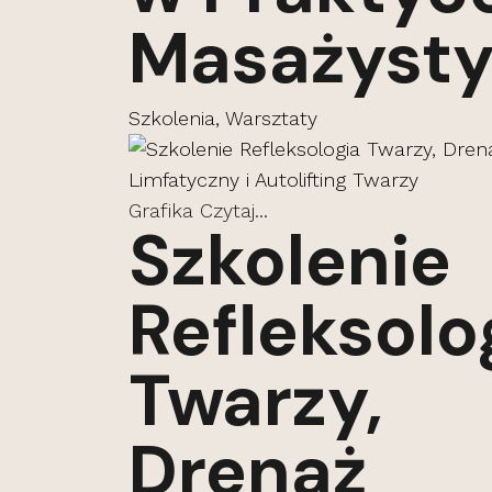
Masażyst
Szkolenia, Warsztaty
Grafika
Czytaj...
Szkolenie
Refleksolo
Twarzy,
Drenaż