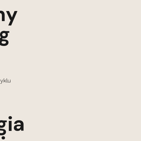
ny
ng
gia