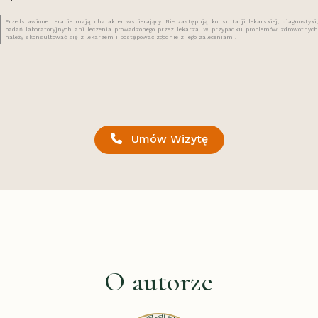
Przedstawione terapie mają charakter wspierający. Nie zastępują konsultacji lekarskiej, diagnostyki,
badań laboratoryjnych ani leczenia prowadzonego przez lekarza. W przypadku problemów zdrowotnych
należy skonsultować się z lekarzem i postępować zgodnie z jego zaleceniami.
Umów Wizytę
O autorze