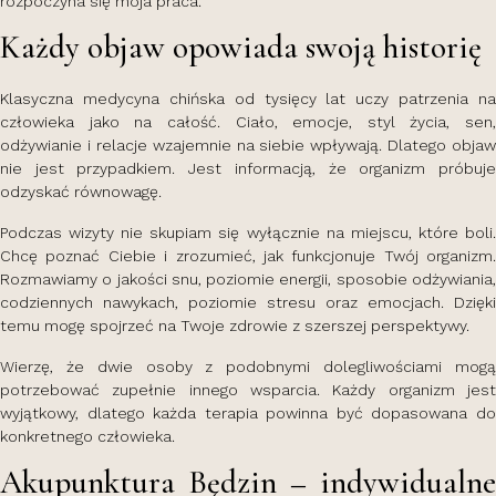
rozpoczyna się moja praca.
Każdy objaw opowiada swoją historię
Klasyczna medycyna chińska od tysięcy lat uczy patrzenia na
człowieka jako na całość. Ciało, emocje, styl życia, sen,
odżywianie i relacje wzajemnie na siebie wpływają. Dlatego objaw
nie jest przypadkiem. Jest informacją, że organizm próbuje
odzyskać równowagę.
Podczas wizyty nie skupiam się wyłącznie na miejscu, które boli.
Chcę poznać Ciebie i zrozumieć, jak funkcjonuje Twój organizm.
Rozmawiamy o jakości snu, poziomie energii, sposobie odżywiania,
codziennych nawykach, poziomie stresu oraz emocjach. Dzięki
temu mogę spojrzeć na Twoje zdrowie z szerszej perspektywy.
Wierzę, że dwie osoby z podobnymi dolegliwościami mogą
potrzebować zupełnie innego wsparcia. Każdy organizm jest
wyjątkowy, dlatego każda terapia powinna być dopasowana do
konkretnego człowieka.
Akupunktura Będzin – indywidualne