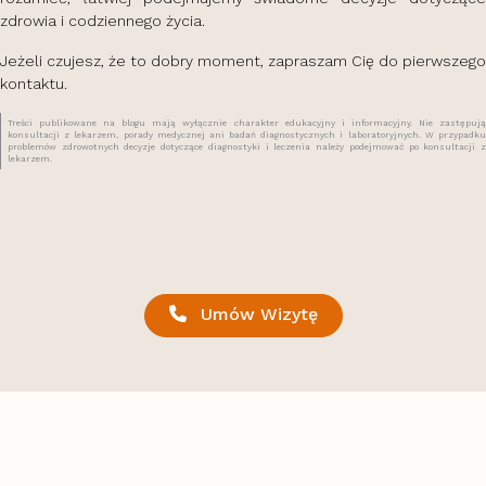
zdrowia i codziennego życia.
Jeżeli czujesz, że to dobry moment, zapraszam Cię do pierwszego
kontaktu.
Treści publikowane na blogu mają wyłącznie charakter edukacyjny i informacyjny. Nie zastępują
konsultacji z lekarzem, porady medycznej ani badań diagnostycznych i laboratoryjnych. W przypadku
problemów zdrowotnych decyzje dotyczące diagnostyki i leczenia należy podejmować po konsultacji z
lekarzem.
Umów Wizytę