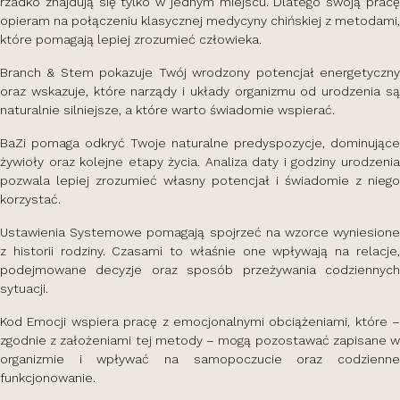
rzadko znajdują się tylko w jednym miejscu. Dlatego swoją pracę
opieram na połączeniu klasycznej medycyny chińskiej z metodami,
które pomagają lepiej zrozumieć człowieka.
Branch & Stem pokazuje Twój wrodzony potencjał energetyczny
oraz wskazuje, które narządy i układy organizmu od urodzenia są
naturalnie silniejsze, a które warto świadomie wspierać.
BaZi pomaga odkryć Twoje naturalne predyspozycje, dominujące
żywioły oraz kolejne etapy życia. Analiza daty i godziny urodzenia
pozwala lepiej zrozumieć własny potencjał i świadomie z niego
korzystać.
Ustawienia Systemowe pomagają spojrzeć na wzorce wyniesione
z historii rodziny. Czasami to właśnie one wpływają na relacje,
podejmowane decyzje oraz sposób przeżywania codziennych
sytuacji.
Kod Emocji wspiera pracę z emocjonalnymi obciążeniami, które –
zgodnie z założeniami tej metody – mogą pozostawać zapisane w
organizmie i wpływać na samopoczucie oraz codzienne
funkcjonowanie.