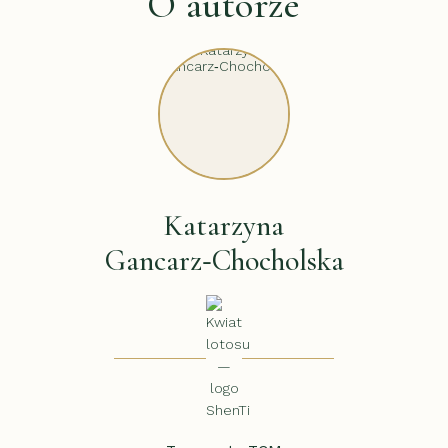
O autorze
Katarzyna
Gancarz‑Chocholska