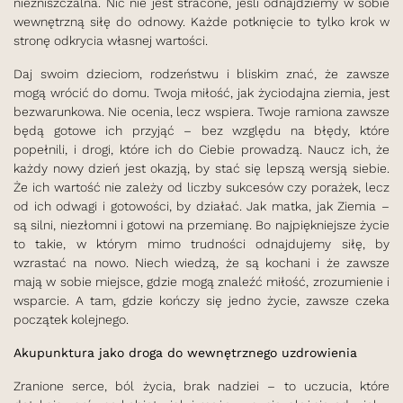
niezniszczalna. Nic nie jest stracone, jeśli odnajdziemy w sobie
wewnętrzną siłę do odnowy. Każde potknięcie to tylko krok w
stronę odkrycia własnej wartości.
Daj swoim dzieciom, rodzeństwu i bliskim znać, że zawsze
mogą wrócić do domu. Twoja miłość, jak życiodajna ziemia, jest
bezwarunkowa. Nie ocenia, lecz wspiera. Twoje ramiona zawsze
będą gotowe ich przyjąć – bez względu na błędy, które
popełnili, i drogi, które ich do Ciebie prowadzą. Naucz ich, że
każdy nowy dzień jest okazją, by stać się lepszą wersją siebie.
Że ich wartość nie zależy od liczby sukcesów czy porażek, lecz
od ich odwagi i gotowości, by działać. Jak matka, jak Ziemia –
są silni, niezłomni i gotowi na przemianę. Bo najpiękniejsze życie
to takie, w którym mimo trudności odnajdujemy siłę, by
wzrastać na nowo. Niech wiedzą, że są kochani i że zawsze
mają w sobie miejsce, gdzie mogą znaleźć miłość, zrozumienie i
wsparcie. A tam, gdzie kończy się jedno życie, zawsze czeka
początek kolejnego.
Akupunktura jako droga do wewnętrznego uzdrowienia
Zranione serce, ból życia, brak nadziei – to uczucia, które