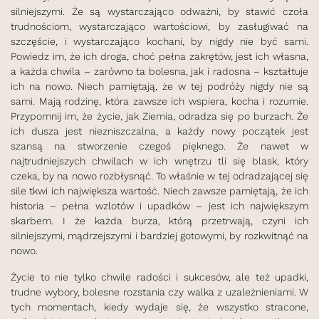
silniejszymi. Że są wystarczająco odważni, by stawić czoła
trudnościom, wystarczająco wartościowi, by zasługiwać na
szczęście, i wystarczająco kochani, by nigdy nie być sami.
Powiedz im, że ich droga, choć pełna zakrętów, jest ich własna,
a każda chwila – zarówno ta bolesna, jak i radosna – kształtuje
ich na nowo. Niech pamiętają, że w tej podróży nigdy nie są
sami. Mają rodzinę, która zawsze ich wspiera, kocha i rozumie.
Przypomnij im, że życie, jak Ziemia, odradza się po burzach. Że
ich dusza jest niezniszczalna, a każdy nowy początek jest
szansą na stworzenie czegoś pięknego. Że nawet w
najtrudniejszych chwilach w ich wnętrzu tli się blask, który
czeka, by na nowo rozbłysnąć. To właśnie w tej odradzającej się
sile tkwi ich największa wartość. Niech zawsze pamiętają, że ich
historia – pełna wzlotów i upadków – jest ich największym
skarbem. I że każda burza, którą przetrwają, czyni ich
silniejszymi, mądrzejszymi i bardziej gotowymi, by rozkwitnąć na
nowo.
Życie to nie tylko chwile radości i sukcesów, ale też upadki,
trudne wybory, bolesne rozstania czy walka z uzależnieniami. W
tych momentach, kiedy wydaje się, że wszystko stracone,