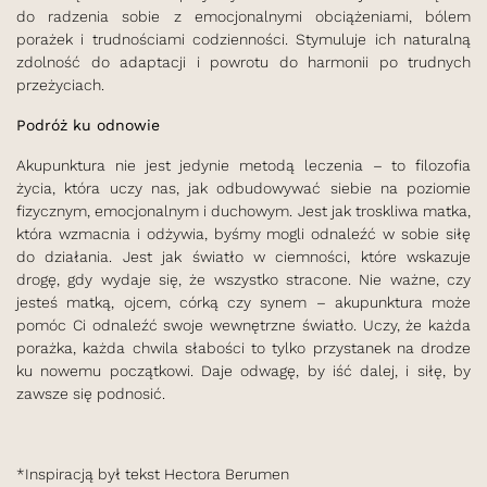
do radzenia sobie z emocjonalnymi obciążeniami, bólem
porażek i trudnościami codzienności. Stymuluje ich naturalną
zdolność do adaptacji i powrotu do harmonii po trudnych
przeżyciach.
Podróż ku odnowie
Akupunktura nie jest jedynie metodą leczenia – to filozofia
życia, która uczy nas, jak odbudowywać siebie na poziomie
fizycznym, emocjonalnym i duchowym. Jest jak troskliwa matka,
która wzmacnia i odżywia, byśmy mogli odnaleźć w sobie siłę
do działania. Jest jak światło w ciemności, które wskazuje
drogę, gdy wydaje się, że wszystko stracone. Nie ważne, czy
jesteś matką, ojcem, córką czy synem – akupunktura może
pomóc Ci odnaleźć swoje wewnętrzne światło. Uczy, że każda
porażka, każda chwila słabości to tylko przystanek na drodze
ku nowemu początkowi. Daje odwagę, by iść dalej, i siłę, by
zawsze się podnosić.
*Inspiracją był tekst Hectora Berumen