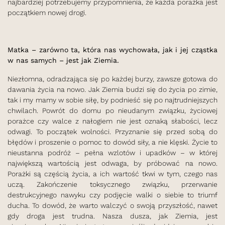
najbardziej potrzebujemy przypomnienia, że każda porażka jest
początkiem nowej drogi.
Matka – zarówno ta, która nas wychowała, jak i jej cząstka
w nas samych – jest jak Ziemia.
Niezłomna, odradzająca się po każdej burzy, zawsze gotowa do
dawania życia na nowo. Jak Ziemia budzi się do życia po zimie,
tak i my mamy w sobie siłę, by podnieść się po najtrudniejszych
chwilach. Powrót do domu po nieudanym związku, życiowej
porażce czy walce z nałogiem nie jest oznaką słabości, lecz
odwagi. To początek wolności. Przyznanie się przed sobą do
błędów i proszenie o pomoc to dowód siły, a nie klęski. Życie to
nieustanna podróż – pełna wzlotów i upadków – w której
największą wartością jest odwaga, by próbować na nowo.
Porażki są częścią życia, a ich wartość tkwi w tym, czego nas
uczą. Zakończenie toksycznego związku, przerwanie
destrukcyjnego nawyku czy podjęcie walki o siebie to triumf
ducha. To dowód, że warto walczyć o swoją przyszłość, nawet
gdy droga jest trudna. Nasza dusza, jak Ziemia, jest