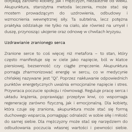
dotykają zarówno kobiety, jak i mężczyzn, niezależnie od wieku.
Akupunktura, starożytna metoda leczenia, może stać się
mostem prowadzącym do uzdrowienia, odbudowy i
wzmocnienia wewnętrznej siły. Ta subtelna, lecz potężna
praktyka oddziałuje nie tylko na ciało, ale również na umysł i
duszę, przynosząc ukojenie oraz odnowę w chwilach kryzysu.
Uzdrawianie zranionego serca
Zranione serce to coś więcej niż metafora – to stan, który
często manifestuje się w ciele jako napięcie, ból w klatce
piersiowej, bezsenność czy ciągłe zmęczenie. Akupunktura
pomaga zharmonizować energię w sercu, co w medycynie
chińskiej nazywane jest "Qi". Poprzez nakłuwanie odpowiednich
punktów energetycznych uwalnia emocjonalne napięcie i stres.
Przywraca poczucie spokoju i równowagi. Reguluje pracę serca i
układu krążenia, poprawiając przepływ krwi, co wspomaga
regenerację zarówno fizyczną, jak i emocjonalną. Dla kobiety,
która czuje się zraniona, akupunktura może stać się formą
duchowego wsparcia, pomagając odnaleźć w sobie siłę i miłość
do samej siebie. Dla mężczyzny może stać się narzędziem do
odbudowania poczucia własnej wartości i pewności siebie.