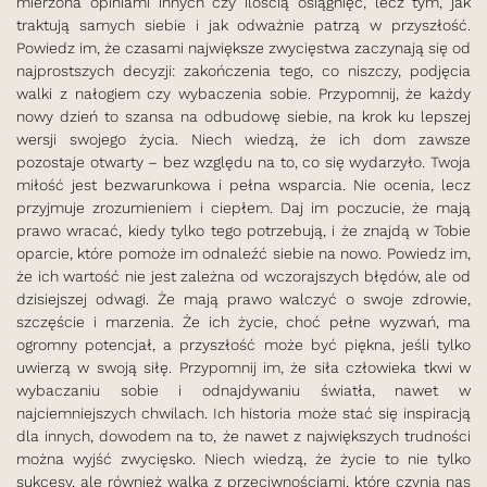
mierzona opiniami innych czy ilością osiągnięć, lecz tym, jak
traktują samych siebie i jak odważnie patrzą w przyszłość.
Powiedz im, że czasami największe zwycięstwa zaczynają się od
najprostszych decyzji: zakończenia tego, co niszczy, podjęcia
walki z nałogiem czy wybaczenia sobie. Przypomnij, że każdy
nowy dzień to szansa na odbudowę siebie, na krok ku lepszej
wersji swojego życia. Niech wiedzą, że ich dom zawsze
pozostaje otwarty – bez względu na to, co się wydarzyło. Twoja
miłość jest bezwarunkowa i pełna wsparcia. Nie ocenia, lecz
przyjmuje zrozumieniem i ciepłem. Daj im poczucie, że mają
prawo wracać, kiedy tylko tego potrzebują, i że znajdą w Tobie
oparcie, które pomoże im odnaleźć siebie na nowo. Powiedz im,
że ich wartość nie jest zależna od wczorajszych błędów, ale od
dzisiejszej odwagi. Że mają prawo walczyć o swoje zdrowie,
szczęście i marzenia. Że ich życie, choć pełne wyzwań, ma
ogromny potencjał, a przyszłość może być piękna, jeśli tylko
uwierzą w swoją siłę. Przypomnij im, że siła człowieka tkwi w
wybaczaniu sobie i odnajdywaniu światła, nawet w
najciemniejszych chwilach. Ich historia może stać się inspiracją
dla innych, dowodem na to, że nawet z największych trudności
można wyjść zwycięsko. Niech wiedzą, że życie to nie tylko
sukcesy, ale również walka z przeciwnościami, które czynią nas