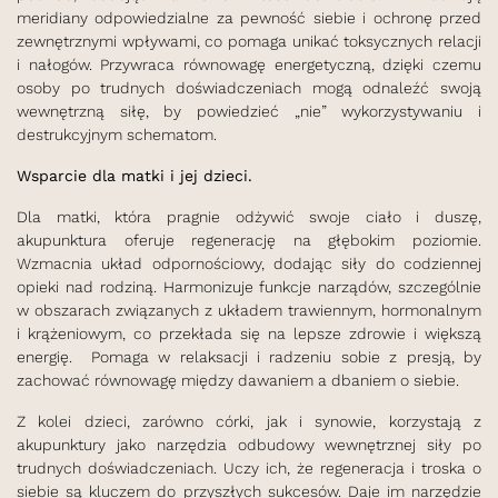
meridiany odpowiedzialne za pewność siebie i ochronę przed
zewnętrznymi wpływami, co pomaga unikać toksycznych relacji
i nałogów. Przywraca równowagę energetyczną, dzięki czemu
osoby po trudnych doświadczeniach mogą odnaleźć swoją
wewnętrzną siłę, by powiedzieć „nie” wykorzystywaniu i
destrukcyjnym schematom.
Wsparcie dla matki i jej dzieci.
Dla matki, która pragnie odżywić swoje ciało i duszę,
akupunktura oferuje regenerację na głębokim poziomie.
Wzmacnia układ odpornościowy, dodając siły do codziennej
opieki nad rodziną. Harmonizuje funkcje narządów, szczególnie
w obszarach związanych z układem trawiennym, hormonalnym
i krążeniowym, co przekłada się na lepsze zdrowie i większą
energię. Pomaga w relaksacji i radzeniu sobie z presją, by
zachować równowagę między dawaniem a dbaniem o siebie.
Z kolei dzieci, zarówno córki, jak i synowie, korzystają z
akupunktury jako narzędzia odbudowy wewnętrznej siły po
trudnych doświadczeniach. Uczy ich, że regeneracja i troska o
siebie są kluczem do przyszłych sukcesów. Daje im narzędzie