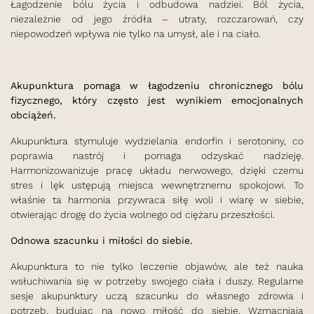
Łagodzenie bólu życia i odbudowa nadziei. Ból życia,
niezależnie od jego źródła – utraty, rozczarowań, czy
niepowodzeń wpływa nie tylko na umysł, ale i na ciało.
Akupunktura pomaga w łagodzeniu chronicznego bólu
fizycznego, który często jest wynikiem emocjonalnych
obciążeń.
Akupunktura stymuluje wydzielania endorfin i serotoniny, co
poprawia nastrój i pomaga odzyskać nadzieję.
Harmonizowanizuje pracę układu nerwowego, dzięki czemu
stres i lęk ustępują miejsca wewnętrznemu spokojowi. To
właśnie ta harmonia przywraca siłę woli i wiarę w siebie,
otwierając drogę do życia wolnego od ciężaru przeszłości.
Odnowa szacunku i miłości do siebie.
Akupunktura to nie tylko leczenie objawów, ale też nauka
wsłuchiwania się w potrzeby swojego ciała i duszy. Regularne
sesje akupunktury uczą szacunku do własnego zdrowia i
potrzeb, budując na nowo miłość do siebie. Wzmacniają