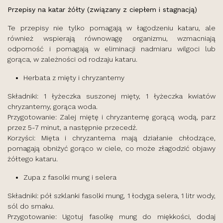
Przepisy na katar żółty (związany z ciepłem i stagnacją)
Te przepisy nie tylko pomagają w łagodzeniu kataru, ale
również wspierają równowagę organizmu, wzmacniają
odporność i pomagają w eliminacji nadmiaru wilgoci lub
gorąca, w zależności od rodzaju kataru.
Herbata z mięty i chryzantemy
Składniki: 1 łyżeczka suszonej mięty, 1 łyżeczka kwiatów
chryzantemy, gorąca woda.
Przygotowanie: Zalej miętę i chryzantemę gorącą wodą, parz
przez 5-7 minut, a następnie przecedź.
Korzyści: Mięta i chryzantema mają działanie chłodzące,
pomagają obniżyć gorąco w ciele, co może złagodzić objawy
żółtego kataru.
Zupa z fasolki mung i selera
Składniki: pół szklanki fasolki mung, 1 łodyga selera, 1 litr wody,
sól do smaku.
Przygotowanie: Ugotuj fasolkę mung do miękkości, dodaj