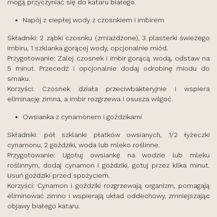
mogą przyczyniać się do kataru białego.
Napój z ciepłej wody z czosnkiem i imbirem
Składniki: 2 ząbki czosnku (zmiażdżone), 3 plasterki świeżego
imbiru, 1 szklanka gorącej wody, opcjonalnie miód.
Przygotowanie: Zalej czosnek i imbir gorącą wodą, odstaw na
5 minut. Przecedź i opcjonalnie dodaj odrobinę miodu do
smaku.
Korzyści: Czosnek działa przeciwbakteryjnie i wspiera
eliminację zimna, a imbir rozgrzewa i osusza wilgoć.
Owsianka z cynamonem i goździkami
Składniki: pół szklanki płatków owsianych, 1/2 łyżeczki
cynamonu, 2 goździki, woda lub mleko roślinne.
Przygotowanie: Ugotuj owsiankę na wodzie lub mleku
roślinnym, dodaj cynamon i goździki, gotuj przez kilka minut.
Usuń goździki przed spożyciem.
Korzyści: Cynamon i goździki rozgrzewają organizm, pomagają
eliminować zimno i wspierają układ oddechowy, zmniejszając
objawy białego kataru.