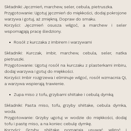
Składniki: Jęczmień, marchew, seler, cebula, pietruszka.
Przygotowanie: Ugotuj jęczmień do miękkości, dodaj pokrojone
warzywa i gotuj, aż zmiękną. Dopraw do smaku.
Korzyści: Jęczmień osusza wilgoć, a marchew i seler
wspomagają pracę śledziony.
Rosół z kurczaka z imbirem i warzywami
Składniki: Kurczak, imbir, marchew, cebula, seler, natka
pietruszki.
Przygotowanie: Ugotuj rosół na kurczaku z plasterkami imbiru,
dodaj warzywa i gotuj do miękkości.
Korzyści: Imbir rozgrzewa i eliminuje wilgoć, rosół wzmacnia Qi,
a warzywa wspierają trawienie.
Zupa miso z tofu, grzybami shiitake i cebulą dymką
Składniki: Pasta miso, tofu, grzyby shiitake, cebula dymka,
woda.
Przygotowanie: Grzyby ugotuj w wodzie do miękkości, dodaj
tofu i pastę miso, a na koniec cebulę dymkę.
Korzyści: Grzyby shiitake pomagają usuwać wilgoć i