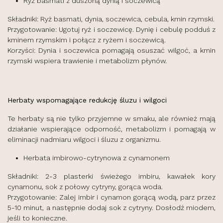
Ryż basmati z duszoną dynią i soczewicą
Składniki: Ryż basmati, dynia, soczewica, cebula, kmin rzymski.
Przygotowanie: Ugotuj ryż i soczewicę. Dynię i cebulę podduś z
kminem rzymskim i połącz z ryżem i soczewicą.
Korzyści: Dynia i soczewica pomagają osuszać wilgoć, a kmin
rzymski wspiera trawienie i metabolizm płynów.
Herbaty wspomagające redukcję śluzu i wilgoci
Te herbaty są nie tylko przyjemne w smaku, ale również mają
działanie wspierające odporność, metabolizm i pomagają w
eliminacji nadmiaru wilgoci i śluzu z organizmu.
Herbata imbirowo-cytrynowa z cynamonem
Składniki: 2-3 plasterki świeżego imbiru, kawałek kory
cynamonu, sok z połowy cytryny, gorąca woda.
Przygotowanie: Zalej imbir i cynamon gorącą wodą, parz przez
5-10 minut, a następnie dodaj sok z cytryny. Dosłodź miodem,
jeśli to konieczne.