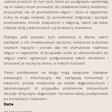
cukrów prostych (w tym tych, które po podgrzaniu zamieniają
się w cukier) może prowadzić do osłabienia funkcji śledziony i
przyczyniać się do gromadzenia wilgoci i śluzu w organizmie.
Cukry te mogą osłabiać Qi, powodować stagnację i sprzyjać
powstawaniu chorób związanych z wilgocią, takich jak katar,
infekcje dróg oddechowych czy problemy trawienne.
Dlatego, jeśli używasz tych substancji w diecie, warto
pamiętać o ich umiarkowanym spożyciu, zwłaszcza w postaci
ciepłych napojów i potraw, aby nie stymulować nadmiaru
wilgoci w organizmie. W przypadku osób ze skłonnościami do
wilgoci warto ograniczyć podgrzewanie takich słodzików i
stosować je raczej na zimno, w małych ilościach.
Treści publikowane na blogu mają wyłącznie charakter
edukacyjny i informacyjny. Nie zastępują konsultacji z
lekarzem, porady medycznej ani badań diagnostycznych i
laboratoryjnych. W przypadku problemów zdrowotnych
decyzje dotyczące diagnostyki i leczenia należy podejmować
po konsultacji z lekarzem.
Date
08 listopad 2024