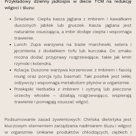
Przykładowy dzienny jadłospis w diecie TCM na redukcję
wilgoci i śluzu:
Śniadanie: Ciepła kasza jaglana z imbirem i kawałkami
duszonych jabłek lub gruszek. Kasza jaglana jest
naturalnie osuszająca, a imbir dodaje ciepła i wspomaga
trawienie.
Lunch: Zupa warzywna na bazie marchewki, selera i
jęczmienia z dodatkiem tofu lub kurczaka. Do smaku
można dodać przyprawy rozgrzewające, takie jak kmin
rzymski i kolendra.
Kolacja: Duszone warzywa korzeniowe z imbirem i fasolą
mung oraz porcja ryżu basmati. Taki posiłek jest lekki,
odżywczy i wspomaga metabolizm płynów w organizmie.
Przekąski: Herbatka z imbirem i cytryną lub pieczone
orzechy włoskie – działają rozgrzewająco, wspierają
trawienie i pomagają osuszać wilgoć.
Podsumowanie zasad żywieniowych: Chińska dietetyka jest
kluczowym elementem zarządzania nadmiarem śluzu i wilgoci
w organizmie. Unikanie produktów chłodzących, ciężkich i