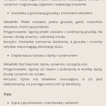
cynamon rozgrzewają organizm i wspierają trawienie.
Owsianka z gotowaną gruszką i orzechami włoskimi
Składniki: Płatki owsiane, jedna gruszka, garść orzechów
włoskich, miód (opcjonalnie).
Przygotowanie: Ugotuj płatki owsiane z pokrojoną gruszką. Na
koniec dodaj orzechy i odrobinę miodu.
Korzyści: Owsianka wzmacnia śledzionę, a gruszka i orzechy
włoskie wspomagają eliminację śluzu.
Ciepła kasza ryżowa z dynią i cynamonem
Składniki: Ryż basmati, dynia, cynamon, szczypta soli.
Przygotowanie: Ugotuj ryż razem z pokrojoną w kostkę dynią.
Dodaj cynamon do smaku.
Korzyści: Dynia ma działanie osuszające, a ryż jest
lekkostrawny, co pomaga wzmocnić Qi śledziony.
Zupy
Zupa z jęczmieniem, marchewką i selerem