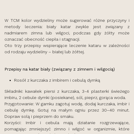
W TCM kolor wydzieliny może sugerować różne przyczyny i
metody leczenia: biały katar zwykle jest związany z
nadmiarem zimna lub wilgoci, podczas gdy żółty może
oznaczać obecność ciepła i stagnacji.
Oto trzy przepisy wspierające leczenie kataru w zależności
od rodzaju wydzieliny – białej lub żółtej.
Przepisy na katar biały (związany z zimnem i wilgocią)
Rosół z kurczaka z imbirem i cebulą dymką
Składniki: kawałek piersi z kurczaka, 3-4 plasterki świeżego
imbiru, 2 cebule dymki (posiekane), sól, pieprz, gorąca woda.
Przygotowanie: W garnku zagotuj wodę, dodaj kurczaka, imbir i
cebulę dymkę. Gotuj na małym ogniu przez 30–40 minut.
Dopraw solą i pieprzem do smaku.
Korzyści: Imbir i cebula mają działanie rozgrzewające,
pomagając zmniejszyć zimno i wilgoć w organizmie, które