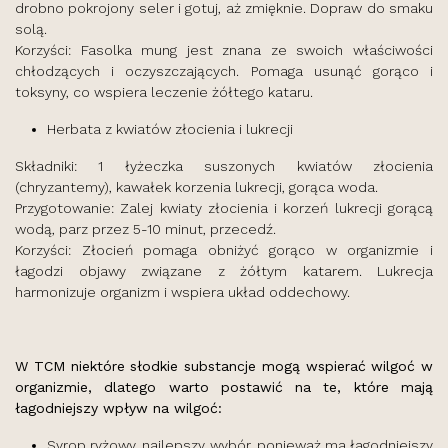
drobno pokrojony seler i gotuj, aż zmięknie. Dopraw do smaku
solą.
Korzyści: Fasolka mung jest znana ze swoich właściwości
chłodzących i oczyszczających. Pomaga usunąć gorąco i
toksyny, co wspiera leczenie żółtego kataru.
Herbata z kwiatów złocienia i lukrecji
Składniki: 1 łyżeczka suszonych kwiatów złocienia
(chryzantemy), kawałek korzenia lukrecji, gorąca woda.
Przygotowanie: Zalej kwiaty złocienia i korzeń lukrecji gorącą
wodą, parz przez 5-10 minut, przecedź.
Korzyści: Złocień pomaga obniżyć gorąco w organizmie i
łagodzi objawy związane z żółtym katarem. Lukrecja
harmonizuje organizm i wspiera układ oddechowy.
W TCM niektóre słodkie substancje mogą wspierać wilgoć w
organizmie, dlatego warto postawić na te, które mają
łagodniejszy wpływ na wilgoć:
Syrop ryżowy, najlepszy wybór, ponieważ ma łagodniejszy