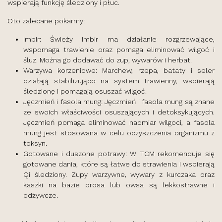
wspierają funkcję śledziony i płuc.
Oto zalecane pokarmy:
Imbir: Świeży imbir ma działanie rozgrzewające,
wspomaga trawienie oraz pomaga eliminować wilgoć i
śluz. Można go dodawać do zup, wywarów i herbat.
Warzywa korzeniowe: Marchew, rzepa, bataty i seler
działają stabilizująco na system trawienny, wspierają
śledzionę i pomagają osuszać wilgoć.
Jęczmień i fasola mung: Jęczmień i fasola mung są znane
ze swoich właściwości osuszających i detoksykujących.
Jęczmień pomaga eliminować nadmiar wilgoci, a fasola
mung jest stosowana w celu oczyszczenia organizmu z
toksyn.
Gotowane i duszone potrawy: W TCM rekomenduje się
gotowane dania, które są łatwe do strawienia i wspierają
Qi śledziony. Zupy warzywne, wywary z kurczaka oraz
kaszki na bazie prosa lub owsa są lekkostrawne i
odżywcze.