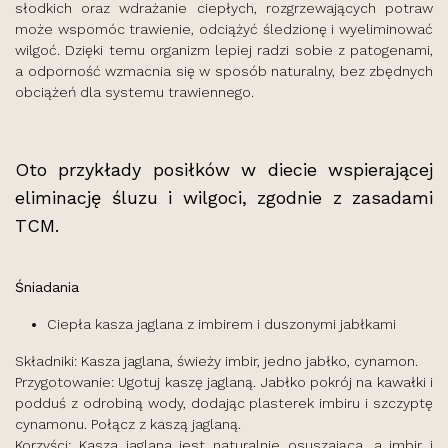
słodkich oraz wdrażanie ciepłych, rozgrzewających potraw
może wspomóc trawienie, odciążyć śledzionę i wyeliminować
wilgoć. Dzięki temu organizm lepiej radzi sobie z patogenami,
a odporność wzmacnia się w sposób naturalny, bez zbędnych
obciążeń dla systemu trawiennego.
Oto przykłady posiłków w diecie wspierającej
eliminację śluzu i wilgoci, zgodnie z zasadami
TCM.
Śniadania
Ciepła kasza jaglana z imbirem i duszonymi jabłkami
Składniki: Kasza jaglana, świeży imbir, jedno jabłko, cynamon.
Przygotowanie: Ugotuj kaszę jaglaną. Jabłko pokrój na kawałki i
podduś z odrobiną wody, dodając plasterek imbiru i szczyptę
cynamonu. Połącz z kaszą jaglaną.
Korzyści: Kasza jaglana jest naturalnie osuszająca, a imbir i